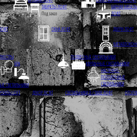
ТАБУРЕТЫ ЛОФТ
БАРНАЯ МЕБЕЛЬ
Под заказ
ЛОФТ
Под заказ
ЛОФТ
Под заказ
ОКНА ЛОФТ
Под заказ
ДВЕРИ ЛОФТ
П
МЕТАЛЛОКОН
ЛЮСТРЫ
ПОДВЕСНЫЕ СВЕТИЛЬНИКИ
БРА
КАРДАННЫЕ СВЕТИЛЬНИКИ
НАСТЕННО-
ПОТОЛОЧНЫЕ
СВЕТИЛЬНИКИ
ЫЕ СВЕТИЛЬНИКИ
РОЕКТЫ LOFT
ДЕКОР ЛОФТ
СВЕТИЛЬНИКИ В СТИЛЕ ЛОФТ
ОТОПЛ