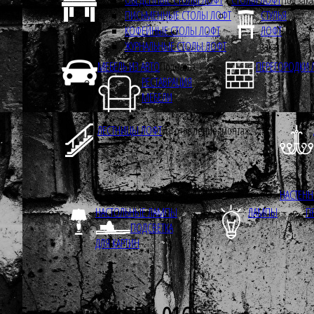
ПИСЬМЕННЫЕ СТОЛЫ ЛОФТ
СТУЛЬЯ
КОФЕЙНЫЕ СТОЛЫ ЛОФТ
ЛОФТ
Под
ЖУРНАЛЬНЫЕ СТОЛЫ ЛОФТ
заказ
МЕБЕЛЬ ИЗ АВТО
Под заказ
ПЕРЕГОРОДКИ 
РЕСТАВРАЦИЯ
МЕБЕЛИ
ЛЕСТНИЦЫ ЛОФТ
Изготовление, монтаж.
НАСТЕНН
НАСТОЛЬНЫЕ ЛАМПЫ
ЛАМПЫ
П
ПОДСВЕТКА
ДЛЯ КАРТИН