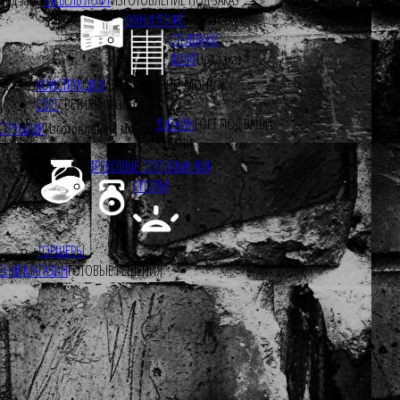
КУХНИ ЛОФТ
Под заказ
СТЕЛЛАЖИ
ЛОФТ
Под заказ
од заказ
КОНСТРУКЦИИ
ИЗГОТОВЛЕНИЕ, МОНТАЖ
СВЕТ
СВЕТИЛЬНИКИ LOFT
ДИЗАЙН
LOFT ПОД ВАШИ
СТРУКЦИИ
Изготовление, монтаж
ЗАДАЧИ
ТРЕКОВЫЕ СВЕТИЛЬНИКИ
СПОТЫ
ТОРШЕРЫ
ЕНИЕ
МАГАЗИН
ГОТОВЫЕ РЕШЕНИЯ