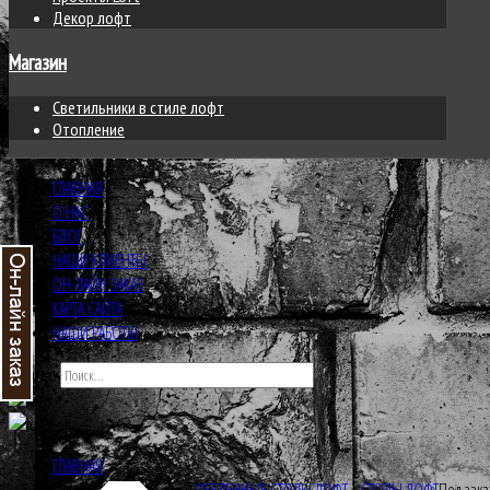
Декор лофт
Магазин
Светильники в стиле лофт
Отопление
ГЛАВНАЯ
О НАС
БЛОГ
НАШИ КЛИЕНТЫ
ОН-ЛАЙН ЗАКАЗ
КАРТА САЙТА
НАШИ РАБОТЫ
Искать...
ГЛАВНАЯ
ОБЕДЕННЫЕ СТОЛЫ ЛОФТ
СТОЛЫ ЛОФТ
Под зака