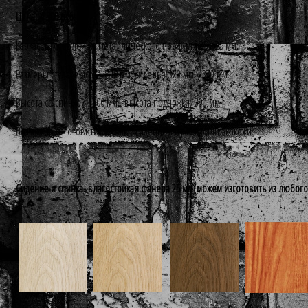
Цена: 4 300 руб
Каркас изготовлен из металлического профиля 25 х 25 мм.
Размеры стула: высота: 840 мм; сиденье 370 мм х 370 мм.
Высота со спинкой 1100 мм; высота подножки: 300 мм.
Возможно изготовить модель с сидением из кожи или экокожи
.
Сидение и спинка- влагостойкая фанера 25 мм(можем изготовить из любого