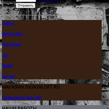
Главная
Мебель Лофт
Конструкции
Свет
Дизайн
Магазин
МАГАЗИН
DESIGNLOFT.RU
Светильники в стиле лофт
НАШИ
РАБОТЫ