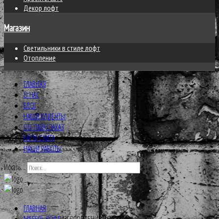
Декор лофт
Магазин
Светильники в стиле лофт
Отопление
ГЛАВНАЯ
О НАС
БЛОГ
НАШИ КЛИЕНТЫ
ОН-ЛАЙН ЗАКАЗ
КАРТА САЙТА
НАШИ РАБОТЫ
Искать...
ГЛАВНАЯ
МЕБЕЛЬ ЛОФТ
ИЗГОТОВЛЕНИЕ ПОД ЗАКАЗ