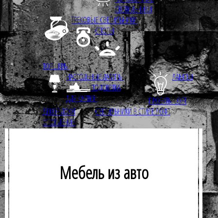
СВЕТИЛЬНИКИ
ТРЕКОВЫЕ СВЕТИЛЬНИКИ
СПОТЫ
ТОРШЕРЫ
НАСТОЛЬНЫЕ ЛАМПЫ
ЛАМПЫ
ПОДСВЕТКА
ДЛЯ КАРТИН
ПРОЕКТЫ LOFT
ДЕКОР ЛОФТ
СВЕТИЛЬНИКИ В СТИЛЕ ЛОФТ
ОТОПЛЕНИЕ
Мебель из авто