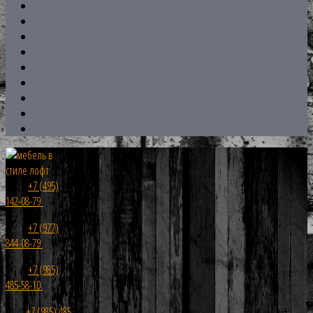
+7 (495)
142-08-79
+7 (977)
844-08-79
+7 (985)
485-58-10
+7 (985) 485