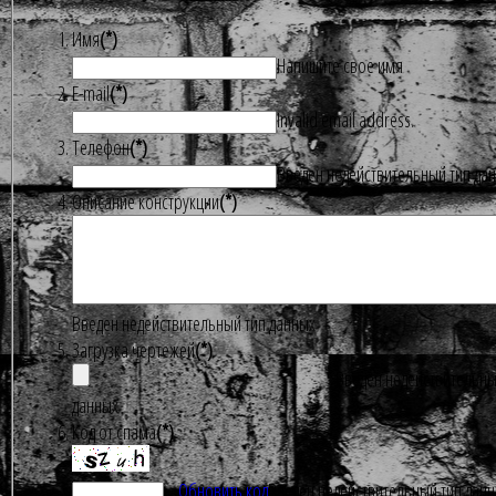
Имя
(*)
Напишите свое имя
E-mail
(*)
Invalid email address.
Телефон
(*)
Введен недействительный тип да
Описание конструкции
(*)
Введен недействительный тип данных
Загрузка чертежей
(*)
Введен недействительны
данных
Код от спама
(*)
Обновить код
Введен недействительный тип дан