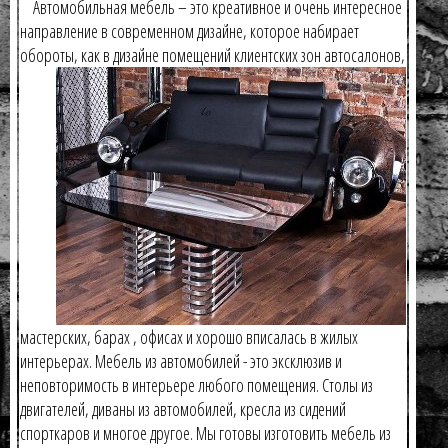
Автомобильная мебель – это креативное и очень интересное
направление в современном дизайне, которое набирает
обороты,
как в дизайне помещений клиентских зон автосалонов,
мастерских, барах , офисах и хорошо вписалась в жилых
интерьерах. Мебель из автомобилей - это эксклюзив и
неповторимость в интерьере любого помещения. Столы из
двигателей, диваны из автомобилей, кресла из сидений
спорткаров и многое другое. Мы готовы изготовить мебель из