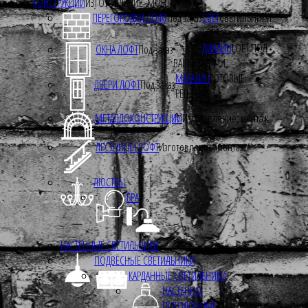
КОНСТРУКЦИИ
ИЗГОТОВЛЕНИЕ, МОНТАЖ
ПЕРЕГОРОДКИ ЛОФТ
Под заказ
СВЕТ
СВЕТИЛЬНИКИ
LOFT
ДИЗАЙН
LOFT ПОД
ОКНА ЛОФТ
Под заказ
ВАШИ ЗАДАЧИ
МАГАЗИН
ГОТОВЫЕ
ДВЕРИ ЛОФТ
Под заказ
РЕШЕНИЯ
МЕТАЛЛОКОНСТРУКЦИИ
Изготовление, монтаж
ЛЕСТНИЦЫ ЛОФТ
Изготовление, монтаж.
ЛЮСТРЫ
БРА
НАСТЕННЫЕ СВЕТИЛЬНИКИ
ПОДВЕСНЫЕ СВЕТИЛЬНИКИ
КАРДАННЫЕ СВЕТИЛЬНИКИ
НАСТЕННО-
ПОТОЛОЧНЫЕ