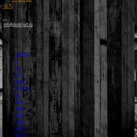
-58-75
info@designloft.ru
ГЛАВНАЯ
О
НАС
БЛОГ
НАШИ
КЛИЕНТЫ
ОН-
ЛАЙН
ЗАКАЗ
КАРТА
САЙТА
НАШИ
РАБОТЫ