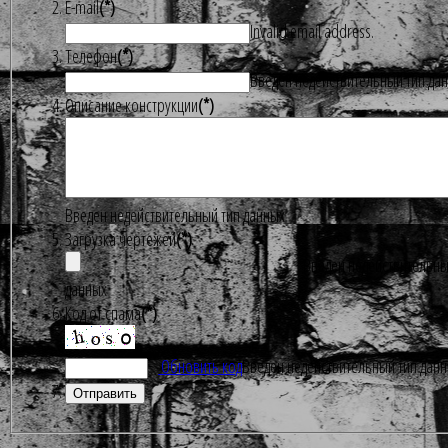
E-mail
(*)
Invalid email address.
Телефон
(*)
Введен недействительный тип да
Описание конструкции
(*)
Введен недействительный тип данных
Загрузка чертежей
(*)
Введен недействительны
данных
Код от спама
(*)
Обновить код
Введен недействительный тип дан