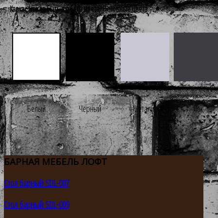
Каркас может быть любого цвета. Основные цвета
Белый
Черный
Металик
Лак
БАРНАЯ
МЕБЕЛЬ ЛОФТ
Стол барный SDL-007
Стол барный SDL-009