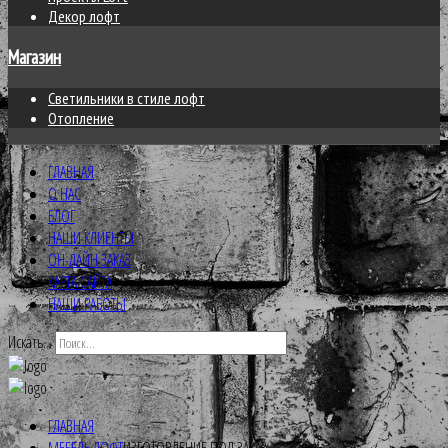
Декор лофт
Магазин
Светильники в стиле лофт
Отопление
ГЛАВНАЯ
О НАС
БЛОГ
НАШИ КЛИЕНТЫ
ОН-ЛАЙН ЗАКАЗ
КАРТА САЙТА
НАШИ РАБОТЫ
Искать...
ГЛАВНАЯ
МЕБЕЛЬ ЛОФТ
ИЗГОТОВЛЕНИЕ ПОД ЗАКАЗ