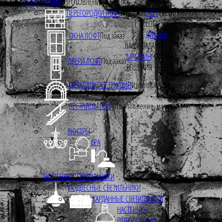
КОНСТРУКЦИИ
ИЗГОТОВЛЕНИЕ, МОНТАЖ
ПЕРЕГОРОДКИ ЛОФТ
Под заказ
СВЕТ
СВЕТИЛЬНИКИ
LOFT
ДИЗАЙН
LOFT ПОД
ОКНА ЛОФТ
Под заказ
ВАШИ ЗАДАЧИ
МАГАЗИН
ГОТОВЫЕ
ДВЕРИ ЛОФТ
Под заказ
РЕШЕНИЯ
МЕТАЛЛОКОНСТРУКЦИИ
Изготовление, монтаж
ЛЕСТНИЦЫ ЛОФТ
Изготовление, монтаж.
ЛЮСТРЫ
БРА
НАСТЕННЫЕ СВЕТИЛЬНИКИ
ПОДВЕСНЫЕ СВЕТИЛЬНИКИ
КАРДАННЫЕ СВЕТИЛЬНИКИ
НАСТЕННО-
ПОТОЛОЧНЫЕ