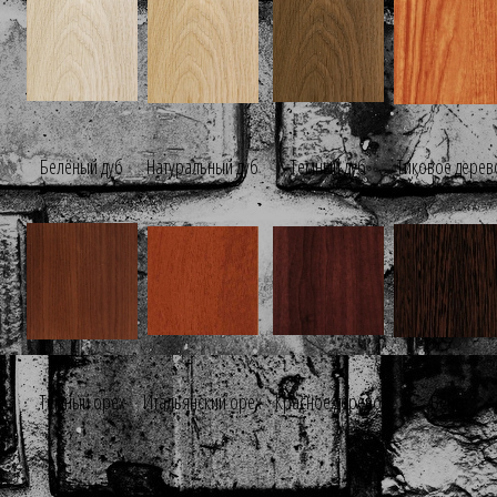
Белёный дуб
Натуральный дуб
Темный дуб
Тиковое дерев
Темный орех
Итальянский орех
Красное дерево
Венге