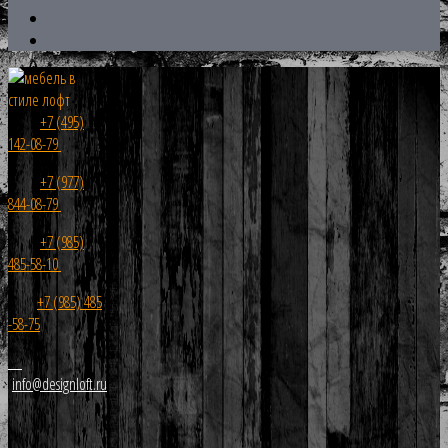
+7 (495)
142-08-79
+7 (977)
844-08-79
+7 (985)
485-58-10
+7 (985) 485
-58-75
info@designloft.ru