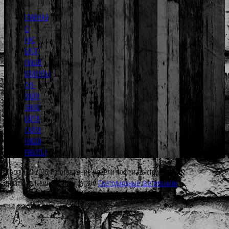
ГЛАВНАЯ
О
НАС
БЛОГ
НАШИ
КЛИЕНТЫ
ОН-
ЛАЙН
ЗАКАЗ
КАРТА
САЙТА
НАШИ
РАБОТЫ
Москва © 2026. Изготовление мебели лофт и конструкций Loft,
индастриал, винтаж. Предлагаем
Светодиодные светильники