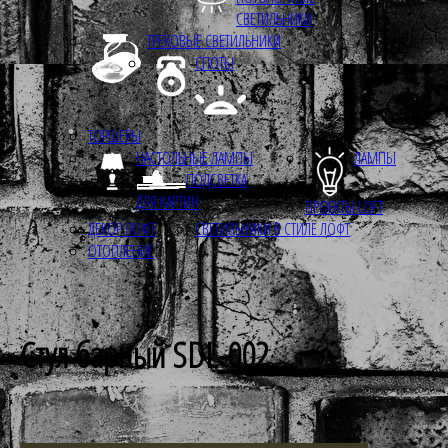
СВЕТИЛЬНИКИ
ТРЕКОВЫЕ СВЕТИЛЬНИКИ
СПОТЫ
ТОРШЕРЫ
НАСТОЛЬНЫЕ ЛАМПЫ
ЛАМПЫ
ПОДСВЕТКА
ДЛЯ КАРТИН
ПРОЕКТЫ LOFT
ДЕКОР ЛОФТ
СВЕТИЛЬНИКИ В СТИЛЕ ЛОФТ
ОТОПЛЕНИЕ
Стул барный SDL-002