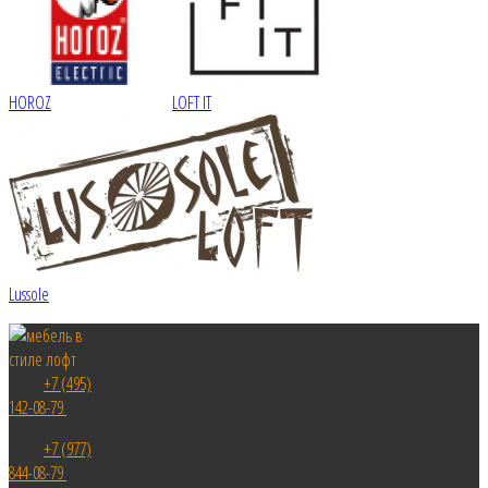
HOROZ
LOFT IT
Lussole
+7 (495)
142-08-79
+7 (977)
844-08-79