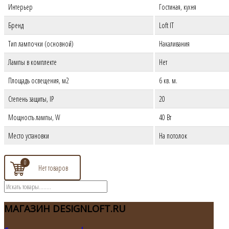
Интерьер
Гостиная, кухня
Бренд
Loft IT
Тип лампочки (основной)
Накаливания
Лампы в комплекте
Нет
Площадь освещения, м2
6 кв. м.
Степень защиты, IP
20
Мощность лампы, W
40 Вт
Место установки
На потолок
0
МАГАЗИН
DESIGNLOFT.RU