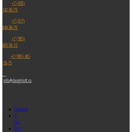
+7 (495)
142-08-79
+7 (977)
844-08-79
+7 (985)
485-58-10
+7 (985) 485
-58-75
info@designloft.ru
ГЛАВНАЯ
О
НАС
БЛОГ