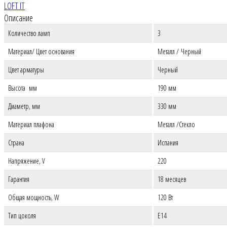
LOFT IT
Описание
Количество ламп
3
Материал
/
Цвет основания
Металл
/ Черный
Цвет арматуры
Черный
Высота мм
190 мм
Диаметр, мм
330 мм
Материал плафона
Металл /Стекло
Страна
Испания
Напряжение, V
220
Гарантия
18 месяцев
Общая мощность, W
120 Вт
Тип цоколя
E14