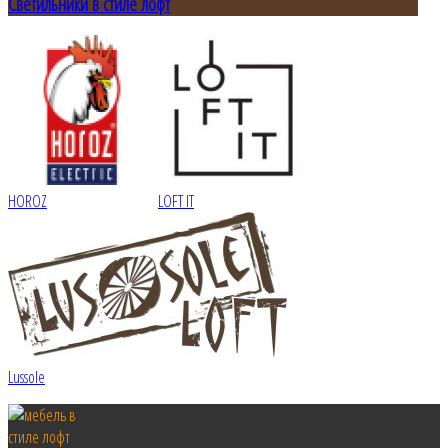
Светильники в стиле лофт
HOROZ
LOFT IT
Lussole