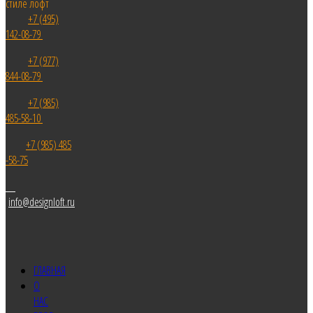
+7 (495)
142-08-79
+7 (977)
844-08-79
+7 (985)
485-58-10
+7 (985) 485
-58-75
info@designloft.ru
ГЛАВНАЯ
О
НАС