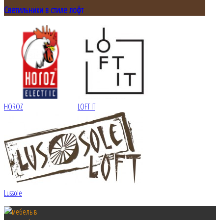
Светильники в стиле лофт
HOROZ
LOFT IT
Lussole