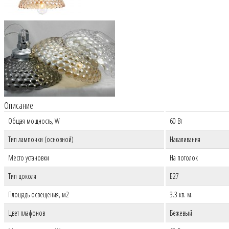
Описание
Общая мощность, W
60 Вт
Тип лампочки (основной)
Накаливания
Место установки
На потолок
Тип цоколя
E27
Площадь освещения, м2
3.3 кв. м.
Цвет плафонов
Бежевый