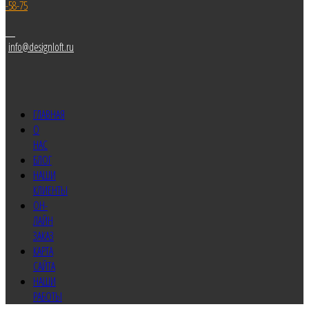
-58-75
info@designloft.ru
ГЛАВНАЯ
О
НАС
БЛОГ
НАШИ
КЛИЕНТЫ
ОН-
ЛАЙН
ЗАКАЗ
КАРТА
САЙТА
НАШИ
РАБОТЫ