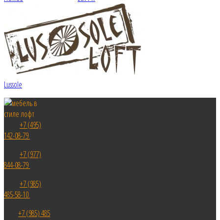
Lussole
+7 (495)
142-08-79
+7 (977)
844-08-79
+7 (985)
485-58-10
+7 (985) 485