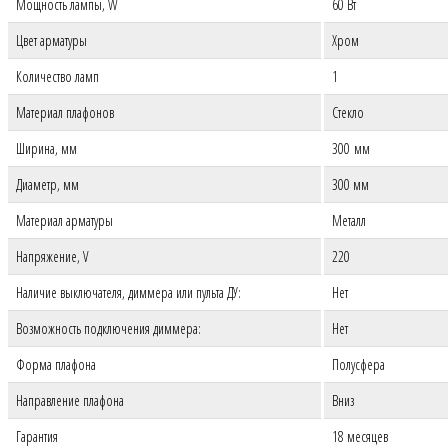
Мощность лампы, W
60 Вт
Цвет арматуры
Хром
Количество ламп
1
Материал плафонов
Стекло
Ширина, мм
300 мм
Диаметр, мм
300 мм
Материал арматуры
Металл
Напряжение, V
220
Наличие выключателя, диммера или пульта ДУ:
Нет
Возможность подключения диммера:
Нет
Форма плафона
Полусфера
Направление плафона
Вниз
Гарантия
18 месяцев