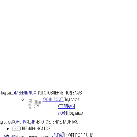
Под заказ
МЕБЕЛЬ ЛОФТ
ИЗГОТОВЛЕНИЕ ПОД ЗАКАЗ
КУХНИ ЛОФТ
Под заказ
СТЕЛЛАЖИ
ЛОФТ
Под заказ
од заказ
КОНСТРУКЦИИ
ИЗГОТОВЛЕНИЕ, МОНТАЖ
СВЕТ
СВЕТИЛЬНИКИ LOFT
ДИЗАЙН
LOFT ПОД ВАШИ
СТРУКЦИИ
Изготовление, монтаж