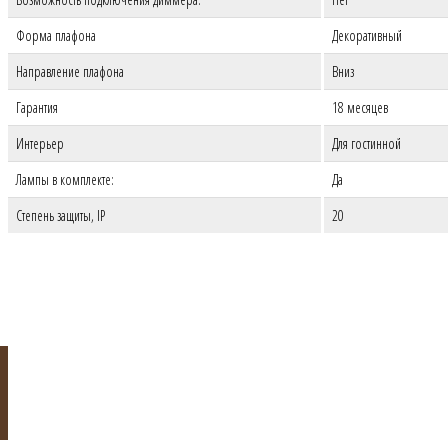
Форма плафона
Декоративный
Направление плафона
Вниз
Гарантия
18 месяцев
Интерьер
Для гостинной
Лампы в комплекте:
Да
Степень защиты, IP
20