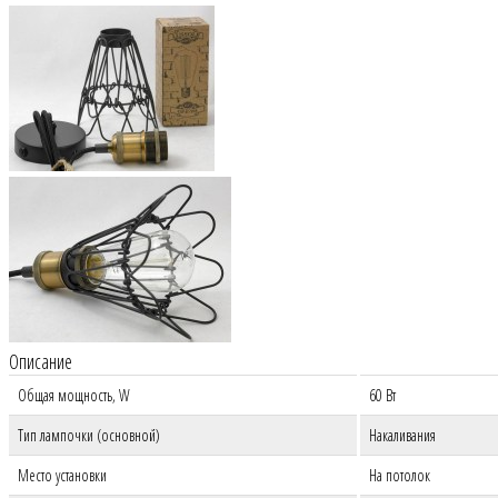
Описание
Общая мощность, W
60 Вт
Тип лампочки (основной)
Накаливания
Место установки
На потолок