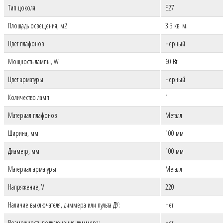
Тип цоколя
E
27
Площадь освещения, м2
3.3 кв. м.
Цвет плафонов
Черный
Мощность лампы, W
60 Вт
Цвет арматуры
Черный
Количество ламп
1
Материал плафонов
Металл
Ширина, мм
100 мм
Диаметр, мм
100 мм
Материал арматуры
Металл
Напряжение, V
220
Наличие выключателя, диммера или пульта ДУ:
Нет
Возможность подключения диммера:
Нет