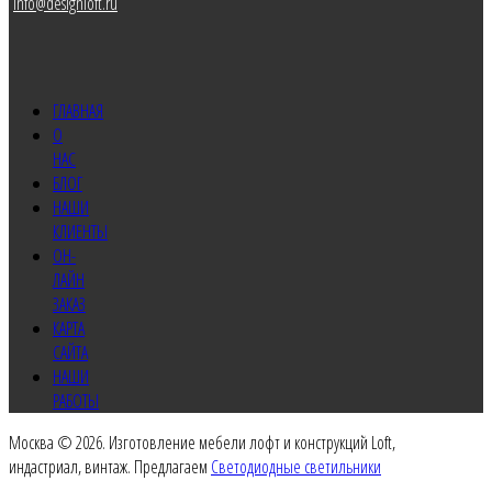
info@designloft.ru
ГЛАВНАЯ
О
НАС
БЛОГ
НАШИ
КЛИЕНТЫ
ОН-
ЛАЙН
ЗАКАЗ
КАРТА
САЙТА
НАШИ
РАБОТЫ
Москва © 2026. Изготовление мебели лофт и конструкций Loft,
индастриал, винтаж. Предлагаем
Светодиодные светильники