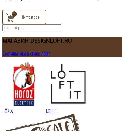
0
МАГАЗИН
DESIGNLOFT.RU
Светильники в стиле лофт
HOROZ
LOFT IT