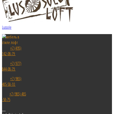
Lussole
+7 (495)
142-08-79
+7 (977)
844-08-79
+7 (985)
485-58-10
+7 (985) 485
-58-75