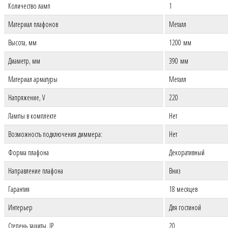
Количество ламп
1
Материал плафонов
Металл
Высота, мм
1200 мм
Диаметр, мм
390 мм
Материал арматуры
Металл
Напряжение, V
220
Лампы в комплекте
Нет
Возможность подключения диммера:
Нет
Форма плафона
Декоративный
Направление плафона
Вниз
Гарантия
18 месяцев
Интерьер
Для гостиной
Степень защиты, IP
20