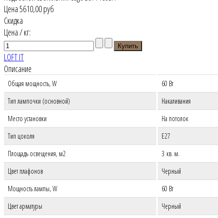
Цена
5610,00 руб
Скидка
Цена / кг:
LOFT IT
Описание
Общая мощность, W
60
Вт
Тип лампочки (основной)
Накаливания
Место установки
На потолок
Тип цоколя
E27
Площадь освещения, м2
3 кв. м.
Цвет плафонов
Черный
Мощность лампы, W
60
Вт
Цвет арматуры
Черный