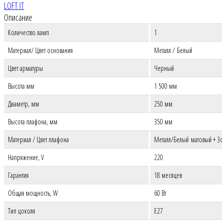
LOFT IT
Описание
Количество ламп
1
Материал
/
Цвет основания
Металл
/ Белый
Цвет арматуры
Черный
Высота мм
1 500 мм
Диаметр, мм
250 мм
Высота плафона, мм
350 мм
Материал
/
Цвет плафона
Металл
/Белый
матовый
+
З
Напряжение, V
220
Гарантия
18 месяцев
Общая мощность, W
60 Вт
Тип цоколя
E27