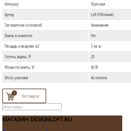
Интерьер
Прихожая
Бренд
Loft IT(Испания)
Тип лампочки (основной)
Накаливания
Лампы в комплекте
Нет
Площадь освещения, м2
3 кв. м.
Степень защиты, IP
20
Мощность лампы, W
60 Вт
Место установки
На потолок
0
МАГАЗИН
DESIGNLOFT.RU