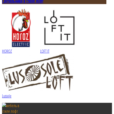
Светильники в стиле лофт
HOROZ
LOFT IT
Lussole