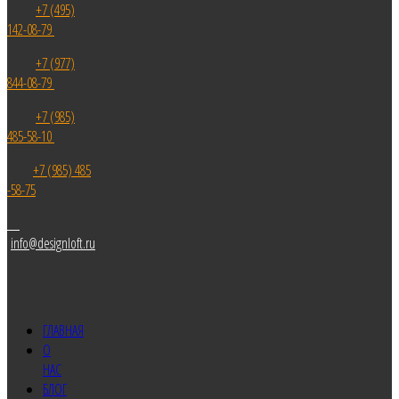
+7 (495)
142-08-79
+7 (977)
844-08-79
+7 (985)
485-58-10
+7 (985) 485
-58-75
info@designloft.ru
ГЛАВНАЯ
О
НАС
БЛОГ