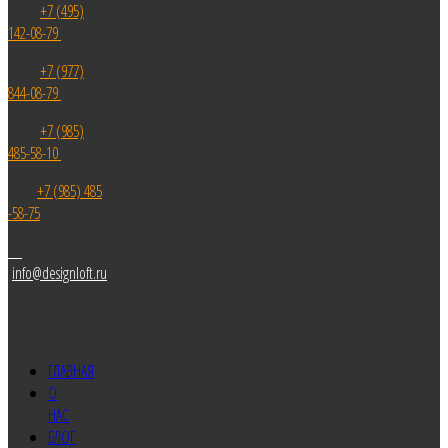
+7 (495)
142-08-79
+7 (977)
844-08-79
+7 (985)
485-58-10
+7 (985) 485
-58-75
info@designloft.ru
ГЛАВНАЯ
О
НАС
БЛОГ