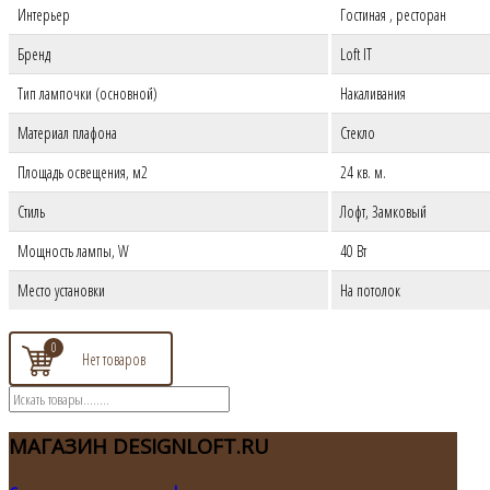
Интерьер
Гостиная , ресторан
Бренд
Loft IT
Тип лампочки (основной)
Накаливания
Материал плафона
Стекло
Площадь освещения, м2
24 кв. м.
Стиль
Лофт, Замковый
Мощность лампы, W
4
0 Вт
Место установки
На потолок
0
МАГАЗИН
DESIGNLOFT.RU