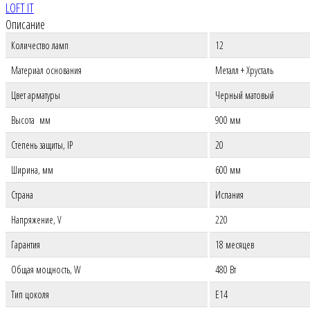
LOFT IT
Описание
Количество ламп
12
Материал основания
Металл + Хрусталь
Цвет арматуры
Черный матовый
Высота мм
900 мм
Степень защиты, IP
20
Ширина, мм
600 мм
Страна
Испания
Напряжение, V
220
Гарантия
18 месяцев
Общая мощность, W
480 Вт
Тип цоколя
E14