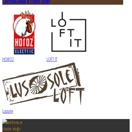
Светильники в стиле лофт
HOROZ
LOFT IT
Lussole